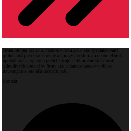
Firma Stubau SR s.r.o. vznikla v roku 2014 ako špecializovaná
spoločnosť pre rekonštrukcie a úpravy priestorov a nehnuteľností.
Spoločnosť sa opiera o predchádzajúce dlhoročné skúsenosti
jednotlivých konateľov firmy ako aj zamestnancov v oblasti
stavebných a rekonštrukčných prác.
Kontakt