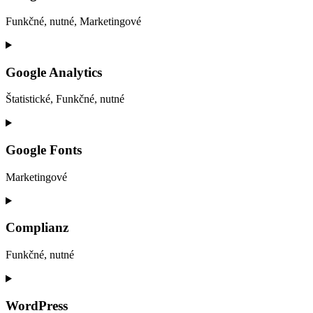
Funkčné, nutné, Marketingové
Consent
to
service
Google Analytics
google-
recaptcha
Štatistické, Funkčné, nutné
Consent
to
service
Google Fonts
google-
analytics
Marketingové
Consent
to
service
Complianz
google-
fonts
Funkčné, nutné
Consent
to
service
WordPress