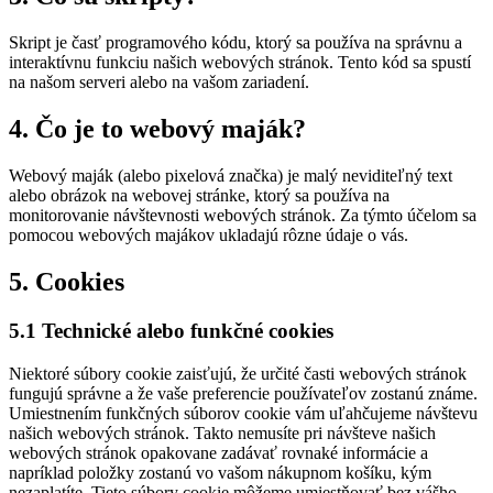
Skript je časť programového kódu, ktorý sa používa na správnu a
interaktívnu funkciu našich webových stránok. Tento kód sa spustí
na našom serveri alebo na vašom zariadení.
4. Čo je to webový maják?
Webový maják (alebo pixelová značka) je malý neviditeľný text
alebo obrázok na webovej stránke, ktorý sa používa na
monitorovanie návštevnosti webových stránok. Za týmto účelom sa
pomocou webových majákov ukladajú rôzne údaje o vás.
5. Cookies
5.1 Technické alebo funkčné cookies
Niektoré súbory cookie zaisťujú, že určité časti webových stránok
fungujú správne a že vaše preferencie používateľov zostanú známe.
Umiestnením funkčných súborov cookie vám uľahčujeme návštevu
našich webových stránok. Takto nemusíte pri návšteve našich
webových stránok opakovane zadávať rovnaké informácie a
napríklad položky zostanú vo vašom nákupnom košíku, kým
nezaplatíte. Tieto súbory cookie môžeme umiestňovať bez vášho