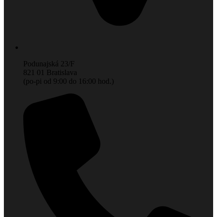
Podunajská 23/F
821 01 Bratislava
(po-pi od 9:00 do 16:00 hod.)