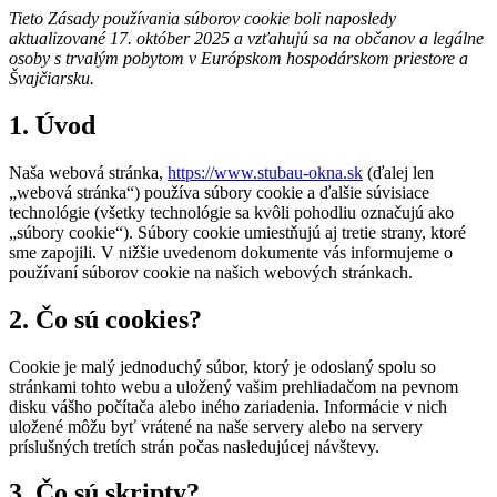
Tieto Zásady používania súborov cookie boli naposledy
aktualizované 17. október 2025 a vzťahujú sa na občanov a legálne
osoby s trvalým pobytom v Európskom hospodárskom priestore a
Švajčiarsku.
1. Úvod
Naša webová stránka,
https://www.stubau-okna.sk
(ďalej len
„webová stránka“) používa súbory cookie a ďalšie súvisiace
technológie (všetky technológie sa kvôli pohodliu označujú ako
„súbory cookie“). Súbory cookie umiestňujú aj tretie strany, ktoré
sme zapojili. V nižšie uvedenom dokumente vás informujeme o
používaní súborov cookie na našich webových stránkach.
2. Čo sú cookies?
Cookie je malý jednoduchý súbor, ktorý je odoslaný spolu so
stránkami tohto webu a uložený vašim prehliadačom na pevnom
disku vášho počítača alebo iného zariadenia. Informácie v nich
uložené môžu byť vrátené na naše servery alebo na servery
príslušných tretích strán počas nasledujúcej návštevy.
3. Čo sú skripty?