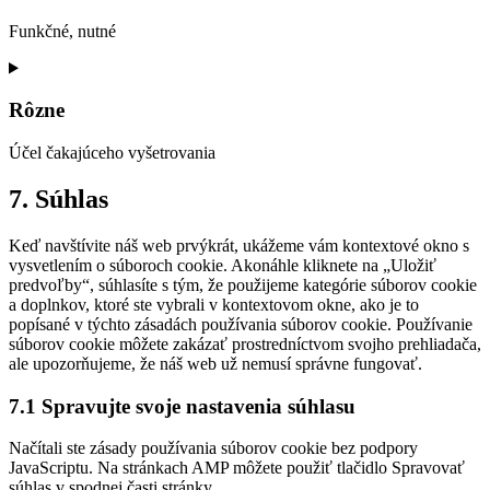
complianz
Funkčné, nutné
Consent
to
service
Rôzne
wordpress
Účel čakajúceho vyšetrovania
Consent
7. Súhlas
to
service
Keď navštívite náš web prvýkrát, ukážeme vám kontextové okno s
rôzne
vysvetlením o súboroch cookie. Akonáhle kliknete na „Uložiť
predvoľby“, súhlasíte s tým, že použijeme kategórie súborov cookie
a doplnkov, ktoré ste vybrali v kontextovom okne, ako je to
popísané v týchto zásadách používania súborov cookie. Používanie
súborov cookie môžete zakázať prostredníctvom svojho prehliadača,
ale upozorňujeme, že náš web už nemusí správne fungovať.
7.1 Spravujte svoje nastavenia súhlasu
Načítali ste zásady používania súborov cookie bez podpory
JavaScriptu. Na stránkach AMP môžete použiť tlačidlo Spravovať
súhlas v spodnej časti stránky.