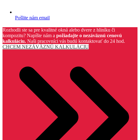
Pošlite nám email
Rozhodli ste sa pre kvalitné okná alebo dvere z hliníku či
kompozitu? Napíšte nám a
požiadajte o nezáväznú cenovú
kalkuláciu.
Naši pracovníci vás budú kontaktovať do 24 hod.
CHCEM NEZÁVÄZNÚ KALKULÁCIU