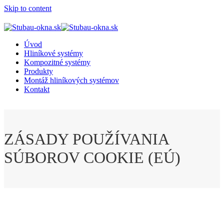
Skip to content
Úvod
Hliníkové systémy
Kompozitné systémy
Produkty
Montáž hliníkových systémov
Kontakt
Open
Close
mobile
mobile
menu
menu
ZÁSADY POUŽÍVANIA
SÚBOROV COOKIE (EÚ)