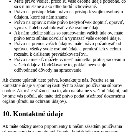
Máte právo vedieť, prečo sú vaše osobné údaje potrebné, čo
sa s nimi stane a ako dlho budú uchovávané.
Právo na prístup: Máte právo na prístup k svojim osobným
údajom, ktoré sú nám známe.
Právo na opravu: máte právo kedykoľvek doplniť, opraviť,
vymazať alebo zablokovať vaše osobné údaje.
Ak nám udelíte súhlas so spracovaním vašich údajov, máte
právo tento súhlas odvolať a vymazať vaše osobné údaje.
Právo na prenos vašich údajov: máte právo požadovať od
správcu všetky svoje osobné údaje a preniesť ich v celom
rozsahu k ďalšiemu prevádzkovateľovi.
Právo namietať: môžete vzniesť námietku proti spracovaniu
vašich údajov. Dodržiavame to, pokiaľ neexistujú
odôvodnené dôvody na spracovanie.
Ak chcete uplatniť tieto práva, kontaktujte nás. Pozrite sa na
kontaktné údaje v spodnej časti týchto zásad používania súborov
cookie. Ak máte sťažnosť na to, ako narábame s vašimi údajmi, radi
by sme vás počuli, ale máte tiež právo podať sťažnosť dozornému
orgánu (úradu na ochranu údajov).
10. Kontaktné údaje
Ak máte otázky alebo pripomienky k našim zásadám používania
súborov cookie a tomuto vyhláseniu, kontaktujte nás pomocou